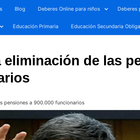
s
Blog
Deberes Online para niños
Deberes 
Educación Primaria
Educación Secundaria Obliga
a eliminación de las p
arios
las pensiones a 900.000 funcionarios