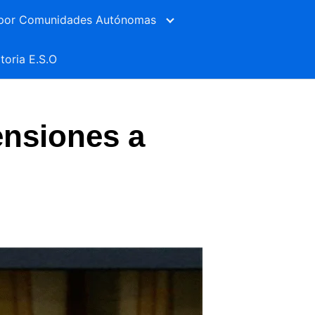
por Comunidades Autónomas
toria E.S.O
ensiones a