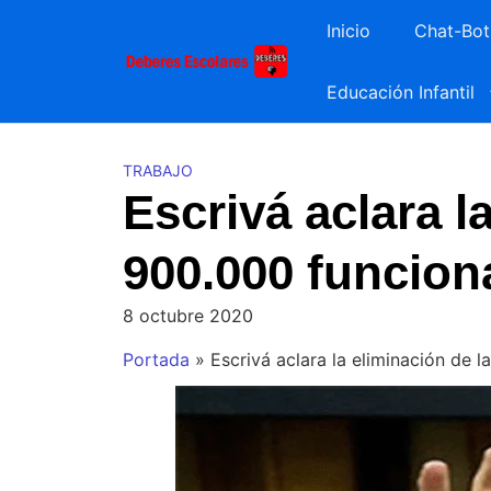
Saltar
Inicio
Chat-Bot
al
contenido
Educación Infantil
TRABAJO
Escrivá aclara l
900.000 funcion
8 octubre 2020
Portada
»
Escrivá aclara la eliminación de 