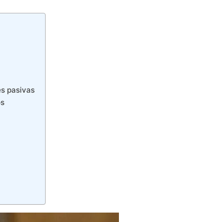
es pasivas
os