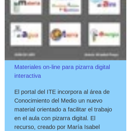
Materiales on-line para pizarra digital
interactiva
El portal del ITE incorpora al área de
Conocimiento del Medio un nuevo
material orientado a facilitar el trabajo
en el aula con pizarra digital. El
recurso, creado por María Isabel