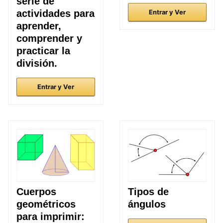
serie de
actividades para
Entrar y Ver
aprender,
comprender y
practicar la
división.
Entrar y Ver
Cuerpos
Tipos de
geométricos
ángulos
para imprimir: