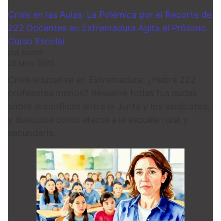
Crisis en las Aulas: La Polémica por el Recorte de
222 Docentes en Extremadura Agita el Próximo
Curso Escolar
por Acortz
26 junio 2025
Crisis educativa en Extremadura: ¿Habrá 222
profesores menos? Resuelve todas tus dudas
sobre el conflicto entre la Junta y los sindicatos,
y descubre cómo afecta a la escuela rural y
secundaria.