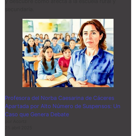
y descubre cómo afecta a la escuela rural y
secundaria.
Profesora del Norba Caesarina de Cáceres
Apartada por Alto Número de Suspensos: Un
Caso que Genera Debate
por Acortz
25 abril 2025