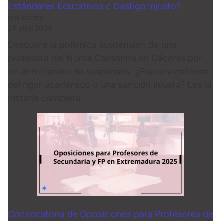
Estándares Educativos o Castigo Injusto?
por Acortz
25 abril 2025
Descubre la polémica suspensión de una
profesora del Norba Caesarina en Cáceres por
un alto número de suspensos. ¿Fue una defensa
del rigor académico o una sanción injusta? Lee la
historia completa.
Convocatoria de Oposiciones para Profesores de