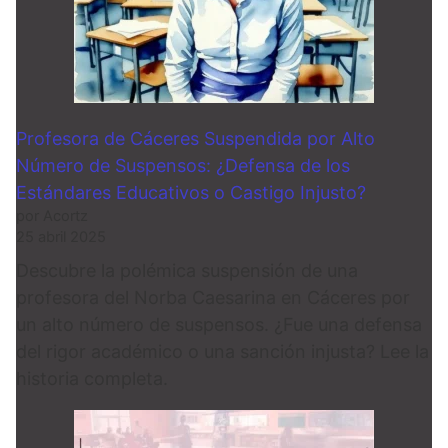
Profesora de Cáceres Suspendida por Alto
Número de Suspensos: ¿Defensa de los
Estándares Educativos o Castigo Injusto?
por Acortz
25 abril 2025
Descubre la polémica suspensión de una
profesora del Norba Caesarina en Cáceres por
un alto número de suspensos. ¿Fue una defensa
del rigor académico o una sanción injusta? Lee la
historia completa.