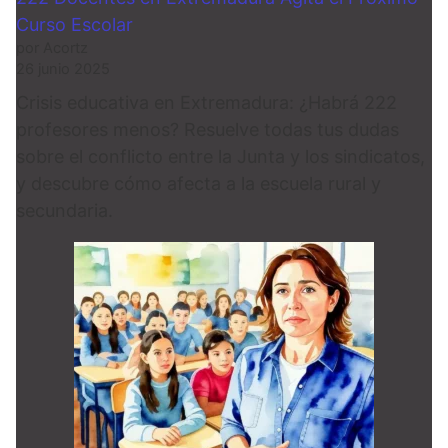
Curso Escolar
por Acortz
26 junio 2025
Crisis educativa en Extremadura: ¿Habrá 222
profesores menos? Resuelve todas tus dudas
sobre el conflicto entre la Junta y los sindicatos,
y descubre cómo afecta a la escuela rural y
secundaria.