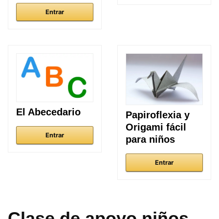
Entrar
El Abecedario
Papiroflexia y
Origami fácil
Entrar
para niños
Entrar
Clase de apoyo niños