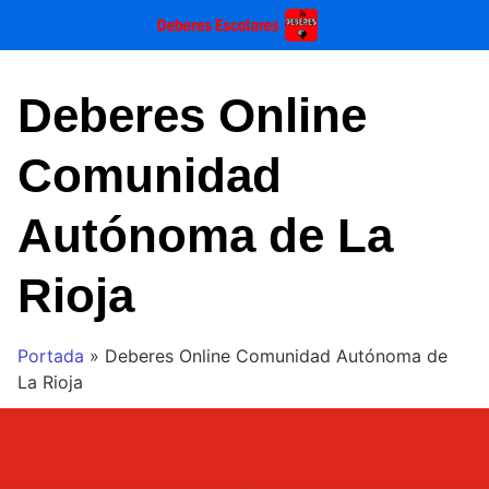
Saltar
al
contenido
Deberes Online
Comunidad
Autónoma de La
Rioja
Portada
»
Deberes Online Comunidad Autónoma de
La Rioja