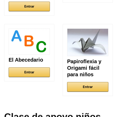
Entrar
El Abecedario
Papiroflexia y
Origami fácil
Entrar
para niños
Entrar
Clase de apoyo niños