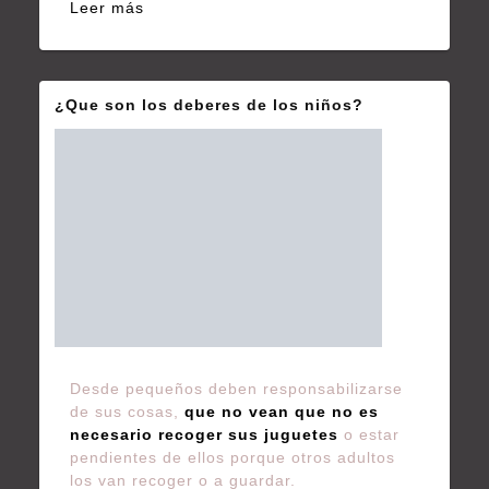
Leer más
¿Que son los deberes de los niños?
Desde pequeños deben responsabilizarse
de sus cosas,
que no vean que no es
necesario recoger sus juguetes
o estar
pendientes de ellos porque otros adultos
los van recoger o a guardar.