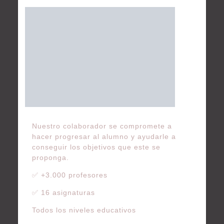
Nuestro colaborador se compromete a
hacer progresar al alumno y ayudarle a
conseguir los objetivos que este se
proponga.
✅ +3.000 profesores
✅ 16 asignaturas
Todos los niveles educativos