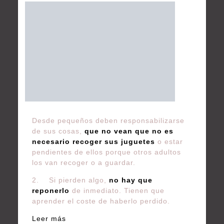
Desde pequeños deben responsabilizarse
de sus cosas,
que no vean que no es
necesario recoger sus juguetes
o estar
pendientes de ellos porque otros adultos
los van recoger o a guardar.
2. Si pierden algo,
no hay que
reponerlo
de inmediato. Tienen que
aprender el coste de haberlo perdido.
Leer más