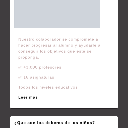
Nuestro colaborador se compromete a
hacer progresar al alumno y ayudarle a
conseguir los objetivos que este se
proponga.
✅ +3.000 profesores
✅ 16 asignaturas
Todos los niveles educativos
Leer más
¿Que son los deberes de los niños?