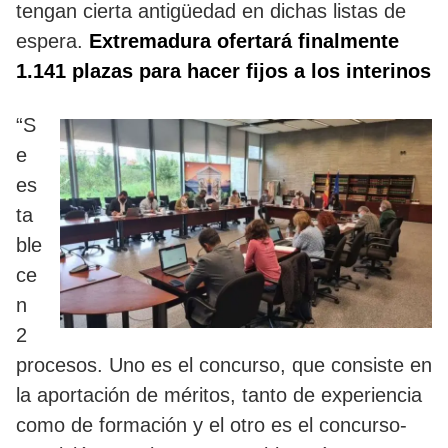
tengan cierta antigüedad en dichas listas de
espera.
Extremadura ofertará finalmente
1.141 plazas para hacer fijos a los interinos
“S
e
es
ta
ble
ce
n
2
procesos. Uno es el concurso, que consiste en
la aportación de méritos, tanto de experiencia
como de formación y el otro es el concurso-