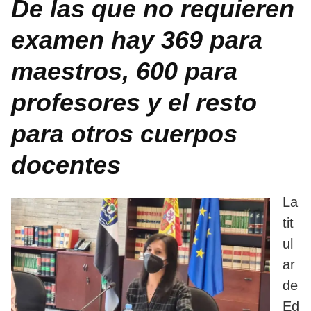
De las que no requieren
examen hay 369 para
maestros, 600 para
profesores y el resto
para otros cuerpos
docentes
La
tit
ul
ar
de
Ed