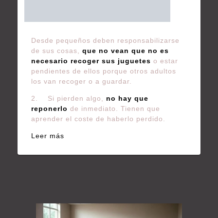
Desde pequeños deben responsabilizarse
de sus cosas,
que no vean que no es
necesario recoger sus juguetes
o estar
pendientes de ellos porque otros adultos
los van recoger o a guardar.
2. Si pierden algo,
no hay que
reponerlo
de inmediato. Tienen que
aprender el coste de haberlo perdido.
Leer más