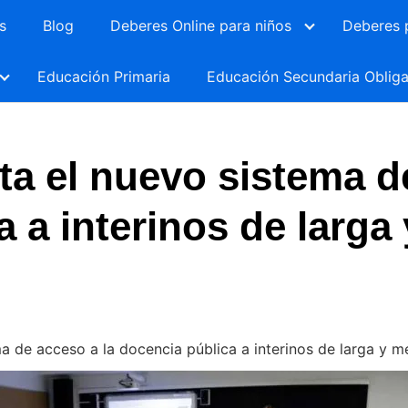
s
Blog
Deberes Online para niños
Deberes 
Educación Primaria
Educación Secundaria Obliga
ta el nuevo sistema d
 a interinos de larga
ma de acceso a la docencia pública a interinos de larga y m