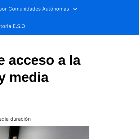
por Comunidades Autónomas
toria E.S.O
e acceso a la
 y media
edia duración