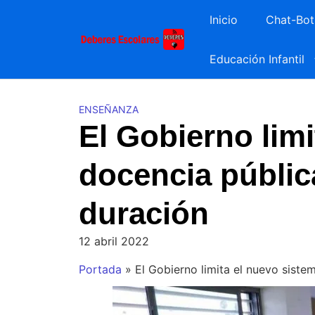
Saltar
Inicio
Chat-Bot
al
contenido
Educación Infantil
ENSEÑANZA
El Gobierno limi
docencia pública
duración
12 abril 2022
Portada
»
El Gobierno limita el nuevo siste