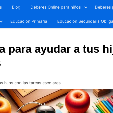
s
Blog
Deberes Online para niños
Deberes 
Educación Primaria
Educación Secundaria Obliga
va para ayudar a tus h
s
us hijos con las tareas escolares