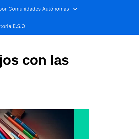
por Comunidades Autónomas
toria E.S.O
ijos con las