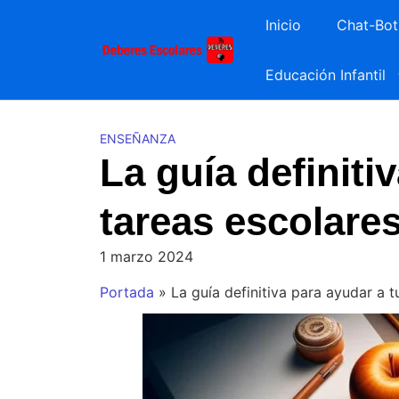
Saltar
Inicio
Chat-Bot
al
contenido
Educación Infantil
ENSEÑANZA
La guía definiti
tareas escolare
1 marzo 2024
Portada
»
La guía definitiva para ayudar a t