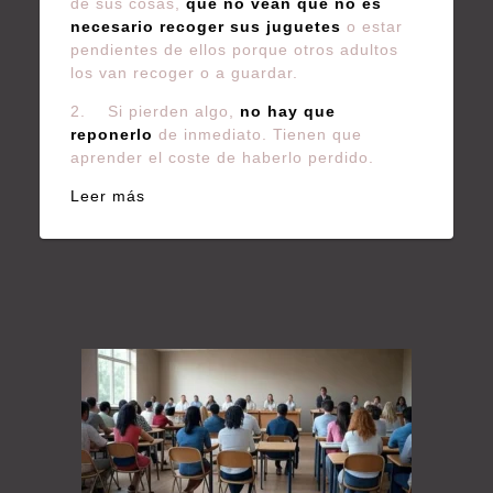
de sus cosas,
que no vean que no es
necesario recoger sus juguetes
o estar
pendientes de ellos porque otros adultos
los van recoger o a guardar.
2. Si pierden algo,
no hay que
reponerlo
de inmediato. Tienen que
aprender el coste de haberlo perdido.
Leer más