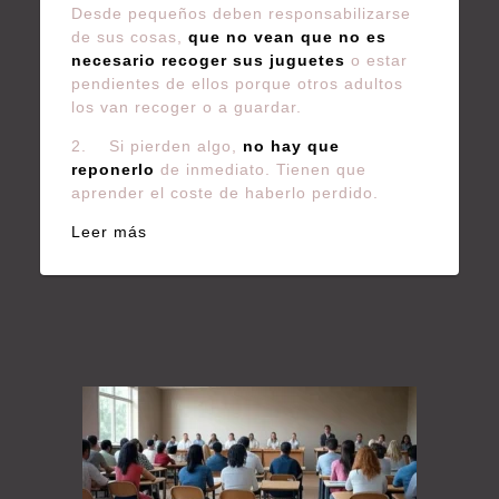
Desde pequeños deben responsabilizarse
de sus cosas,
que no vean que no es
necesario recoger sus juguetes
o estar
pendientes de ellos porque otros adultos
los van recoger o a guardar.
2. Si pierden algo,
no hay que
reponerlo
de inmediato. Tienen que
aprender el coste de haberlo perdido.
Leer más