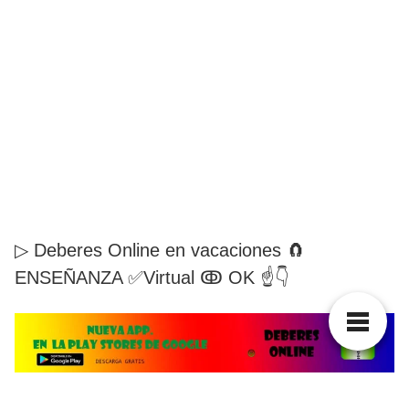
▷ Deberes Online en vacaciones 🧲
ENSEÑANZA ✅Virtual ↂ OK ☝👇