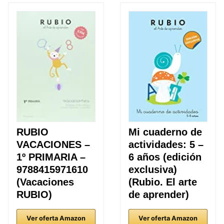
RUBIO
Mi cuaderno de
VACACIONES –
actividades: 5 –
1º PRIMARIA –
6 años (edición
9788415971610
exclusiva)
(Vacaciones
(Rubio. El arte
RUBIO)
de aprender)
Ver oferta Amazon
Ver oferta Amazon