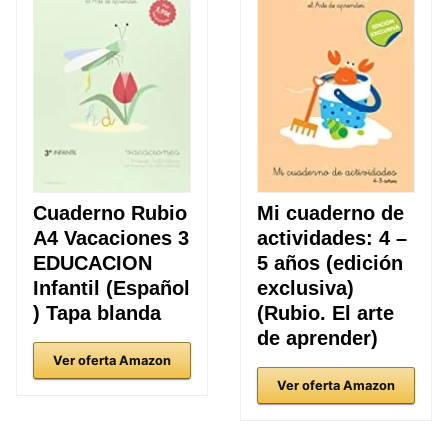
Cuaderno Rubio
Mi cuaderno de
A4 Vacaciones 3
actividades: 4 –
EDUCACION
5 años (edición
Infantil (Español
exclusiva)
) Tapa blanda
(Rubio. El arte
de aprender)
Ver oferta Amazon
Ver oferta Amazon