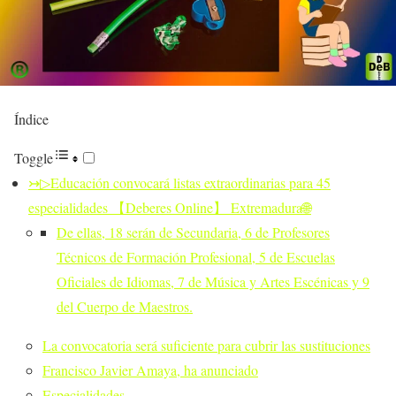
Índice
Toggle
↣▷Educación convocará listas extraordinarias para 45
especialidades 【Deberes Online】 Extremadura🌐
De ellas, 18 serán de Secundaria, 6 de Profesores
Técnicos de Formación Profesional, 5 de Escuelas
Oficiales de Idiomas, 7 de Música y Artes Escénicas y 9
del Cuerpo de Maestros.
La convocatoria será suficiente para cubrir las sustituciones
Francisco Javier Amaya, ha anunciado
Especialidades